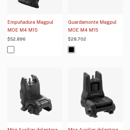
Empuñadura Magpul
Guardamonte Magpul
MOE M4 M15
MOE M4 M15
$
52.896
$
28.702
Mira Auxiliar delantera
Mira Auxiliar delantera