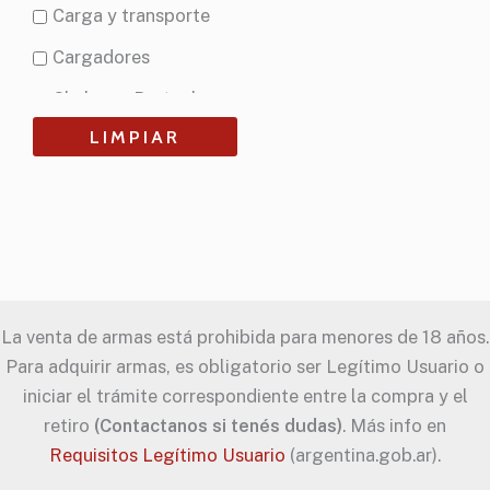
Carga y transporte
Eagle Industries
Cargadores
Ethos Survival
Chalecos Portaplacas
Glock
LIMPIAR
Cinturones
Howard Leight
Componentes y partes
Huxwrx
Fundas
Magpul
Indumentaria
Propper
Instalaciones
Radians
La venta de armas está prohibida para menores de 18 años.
Miras y Ópticas
Rounded
Para adquirir armas, es obligatorio ser Legítimo Usuario o
Portacargadores
iniciar el trámite correspondiente entre la compra y el
Super Target Systems
retiro
(Contactanos si tenés dudas)
. Más info en
Primeros Auxilios
Timney
Requisitos Legítimo Usuario
(argentina.gob.ar).
Seguridad
Trijicon