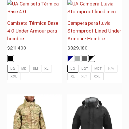
Camiseta Térmica Base
Campera para lluvia
4.0 Under Armour para
Stormproof Lined Under
hombre
Armour · Hombre
$
211.400
$
329.180
LG
MD
SM
XL
LG
LGT
MDT
N/A
XXL
XL
XLT
XXL