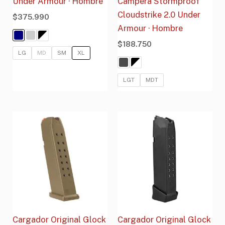
Under Armour · Hombre
Campera Stormproof
Cloudstrike 2.0 Under
$
375.990
Armour · Hombre
$
188.750
LG
MD
SM
XL
LGT
MDT
Cargador Original Glock
Cargador Original Glock