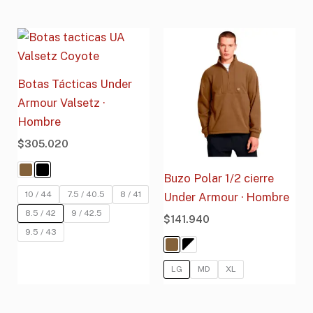
Botas Tácticas Under
Armour Valsetz ·
Hombre
$
305.020
Buzo Polar 1/2 cierre
10 / 44
7.5 / 40.5
8 / 41
Under Armour · Hombre
8.5 / 42
9 / 42.5
$
141.940
9.5 / 43
LG
MD
XL