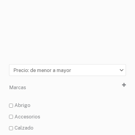
Sort Products
Marcas
Allen
Abrigo
B5 Systems
Accesorios
Blackhawk
Calzado
Blue Force Gear