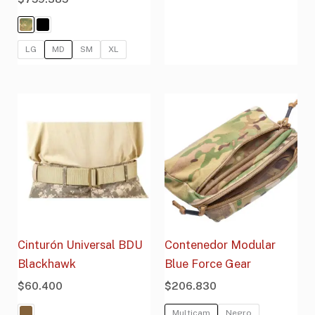
LG
MD
SM
XL
Cinturón Universal BDU
Contenedor Modular
Blackhawk
Blue Force Gear
$
60.400
$
206.830
Multicam
Negro