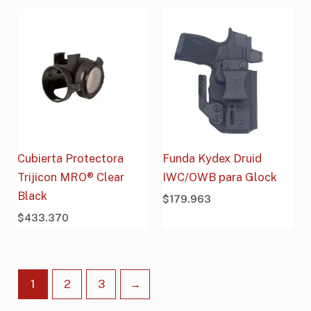
Cubierta Protectora
Funda Kydex Druid
Trijicon MRO® Clear
IWC/OWB para Glock
Black
$
179.963
$
433.370
1
2
3
→