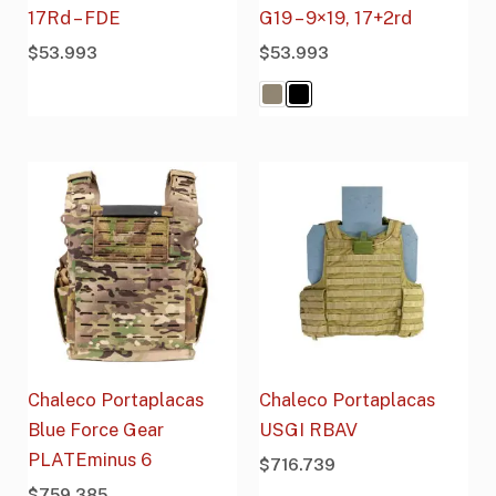
17Rd – FDE
G19 – 9×19, 17+2rd
$
53.993
$
53.993
Chaleco Portaplacas
Chaleco Portaplacas
Blue Force Gear
USGI RBAV
PLATEminus 6
$
716.739
$
759.385