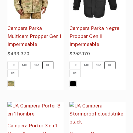
Campera Parka
Campera Parka Negra
Multicam Propper Gen II
Propper Gen II
Impermeable
Impermeable
$
433.370
$
252.170
LG
MD
SM
XL
LG
MD
SM
XL
XS
XS
Campera Porter 3 en 1