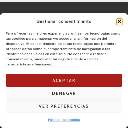
Gestionar consentimiento
Para ofrecer las mejores experiencias, utilizamos tecnologías como
las cookies para almacenar y/o acceder a la información del
dispositivo. El consentimiento de estas tecnologías nos permitirá
procesar datos como el comportamiento de navegación o las
identificaciones únicas en este sitio. No consentir o retirar el
consentimiento, puede afectar negativamente a ciertas
características y funciones.
Políticas de privacidad
Compliance anticorrupción
ACEPTAR
Términos y condiciones
Formulario de Arrepentimiento
DENEGAR
Ley Nº 20.429 (Ley Nacional de armas)
---------------------
VER PREFERENCIAS
DISTRIBUIDORES
Política de cookies
CONTACTO