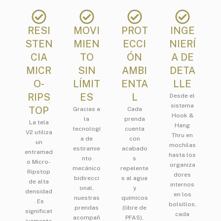
RESI
MOVI
PROT
INGE
STEN
MIEN
ECCI
NIERÍ
CIA
TO
ÓN
A DE
MICR
SIN
AMBI
DETA
O-
LÍMIT
ENTA
LLE
RIPS
ES
L
Desde el
sistema
TOP
Gracias a
Cada
Hook &
la
prenda
La tela
Hang
tecnologí
cuenta
V2 utiliza
Thru en
a de
con
un
mochilas
estiramie
acabado
entramad
hasta los
nto
s
o Micro-
organiza
mecánico
repelente
Ripstop
dores
bidirecci
s al agua
de alta
internos
onal,
y
densidad
en los
nuestras
químicos
. Es
bolsillos,
prendas
(libre de
significat
cada
acompañ
PFAS),