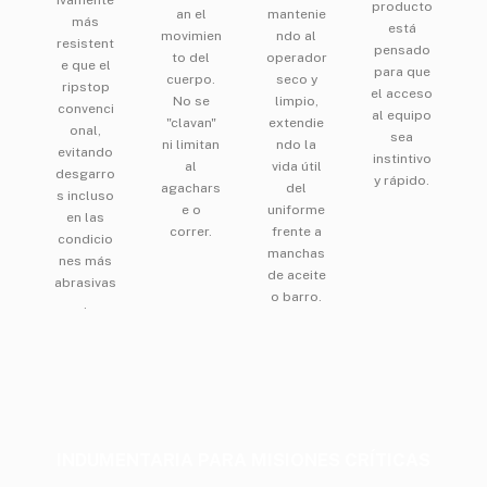
ivamente
producto
an el
mantenie
más
está
movimien
ndo al
resistent
pensado
to del
operador
e que el
para que
cuerpo.
seco y
ripstop
el acceso
No se
limpio,
convenci
al equipo
"clavan"
extendie
onal,
sea
ni limitan
ndo la
evitando
instintivo
al
vida útil
desgarro
y rápido.
agachars
del
s incluso
e o
uniforme
en las
correr.
frente a
condicio
manchas
nes más
de aceite
abrasivas
o barro.
.
INDUMENTARIA PARA MISIONES CRÍTICAS