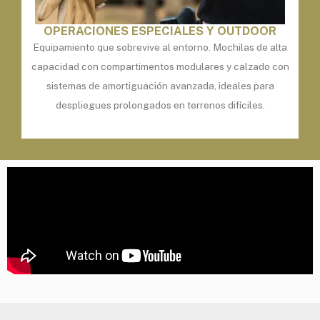
OPERACIONES ESPECIALES Y OUTDOOR
Equipamiento que sobrevive al entorno. Mochilas de alta
capacidad con compartimentos modulares y calzado con
sistemas de amortiguación avanzada, ideales para
despliegues prolongados en terrenos difíciles.