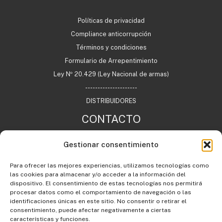
Políticas de privacidad
Compliance anticorrupción
Términos y condiciones
Formulario de Arrepentimiento
Ley Nº 20.429 (Ley Nacional de armas)
---------------------
DISTRIBUIDORES
CONTACTO
Gestionar consentimiento
+54 11 7732 0622
Para ofrecer las mejores experiencias, utilizamos tecnologías como
info@agargentina.com
las cookies para almacenar y/o acceder a la información del
Argentina
dispositivo. El consentimiento de estas tecnologías nos permitirá
procesar datos como el comportamiento de navegación o las
identificaciones únicas en este sitio. No consentir o retirar el
consentimiento, puede afectar negativamente a ciertas
características y funciones.