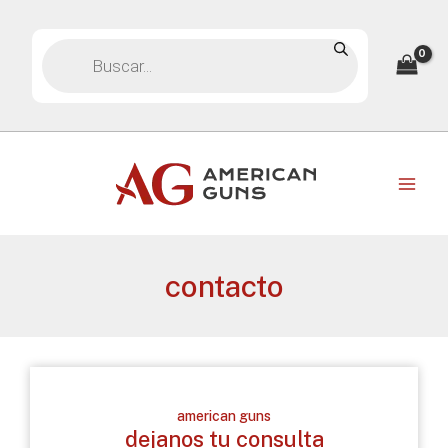
Ir
Búsqueda
al
de
contenido
productos
contacto
american guns
dejanos tu consulta