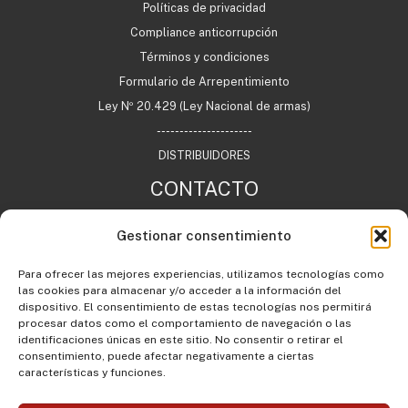
Políticas de privacidad
Compliance anticorrupción
Términos y condiciones
Formulario de Arrepentimiento
Ley Nº 20.429 (Ley Nacional de armas)
---------------------
DISTRIBUIDORES
CONTACTO
Gestionar consentimiento
+54 11 7732 0622
Para ofrecer las mejores experiencias, utilizamos tecnologías como
info@agargentina.com
las cookies para almacenar y/o acceder a la información del
Argentina
dispositivo. El consentimiento de estas tecnologías nos permitirá
procesar datos como el comportamiento de navegación o las
identificaciones únicas en este sitio. No consentir o retirar el
consentimiento, puede afectar negativamente a ciertas
características y funciones.