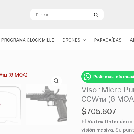
Búsqueda
de
productos
PROGRAMA GLOCK MILLE
DRONES
PARACAÍDAS
A
Visor
Pedir más informac
Micro
Visor Micro Pu
Punto
CCW™ (6 MOA
Rojo
Vortex
$
705.607
Defender-
El
Vortex Defender™
CCW™
visión masiva
.
Su pun
(6