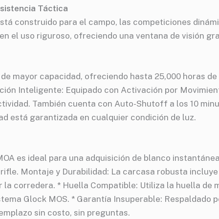
sistencia Táctica
á construido para el campo, las competiciones dinámica
 en el uso riguroso, ofreciendo una ventana de visión gr
de mayor capacidad, ofreciendo hasta 25,000 horas de u
vación Inteligente: Equipado con Activación por Movimi
ividad. También cuenta con Auto-Shutoff a los 10 minutos
lidad está garantizada en cualquier condición de luz.
OA es ideal para una adquisición de blanco instantánea 
rifle. Montaje y Durabilidad: La carcasa robusta inclu
a corredera. * Huella Compatible: Utiliza la huella de m
sistema Glock MOS. * Garantía Insuperable: Respaldado po
emplazo sin costo, sin preguntas.