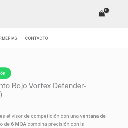
RMERIAS
CONTACTO
ión
nto Rojo Vortex Defender-
)
es el visor de competición con una
ventana de
to de
6 MOA
combina precisión con la