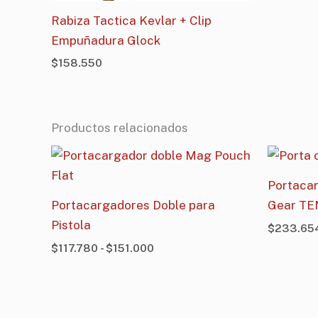
Rabiza Tactica Kevlar + Clip
Empuñadura Glock
$
158.550
Productos relacionados
Rango
de
precios:
Portacar
desde
Portacargadores Doble para
Gear TEN
$117.780
hasta
Pistola
$
233.65
$151.000
$
117.780
-
$
151.000