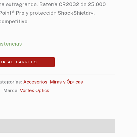
ana extragrande
.
Batería
CR2032
de
25,000
Point® Pro
y protección
ShockShield™
.
 competitivo
.
istencias
IR AL CARRITO
ategorías:
Accesorios
,
Miras y Ópticas
Marca:
Vortex Optics