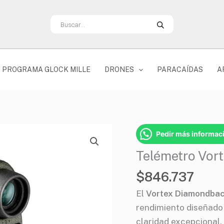
Búsqueda
de
productos
PROGRAMA GLOCK MILLE
DRONES
PARACAÍDAS
A
Telémetro
Pedir más informac
Vortex
Telémetro Vor
Diamondback
HD
$
846.737
2000
El
Vortex Diamondba
cantidad
rendimiento diseñado 
claridad excepcional.