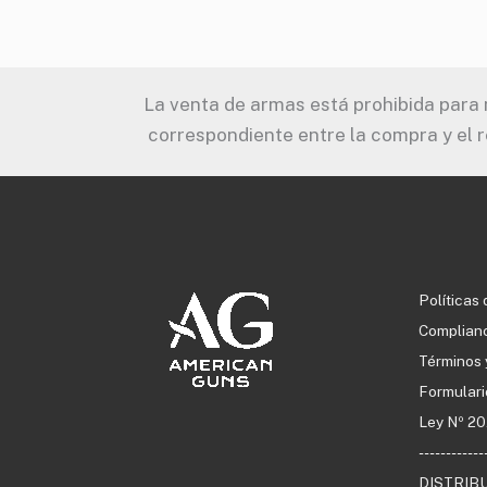
La venta de armas está prohibida para m
correspondiente entre la compra y el r
Políticas 
Complianc
Términos 
Formulari
Ley Nº 20
------------
DISTRIB