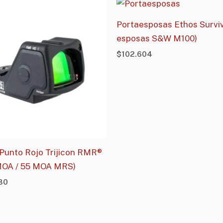
Portaesposas Ethos Surviv
esposas S&W M100)
$
102.604
 Punto Rojo Trijicon RMR®
 MOA / 55 MOA MRS)
80