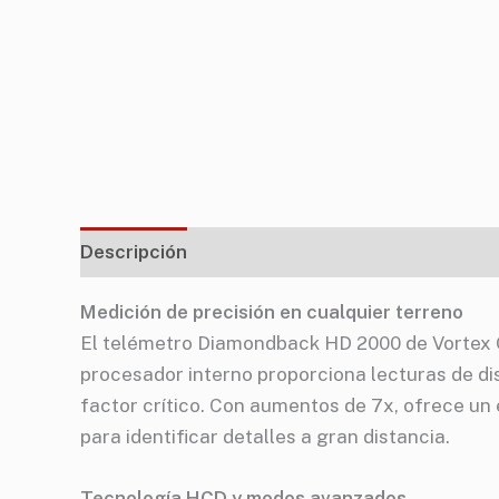
Descripción
Información adicional
Especif
Medición de precisión en cualquier terreno
El telémetro Diamondback HD 2000 de Vortex Opt
procesador interno proporciona lecturas de dis
factor crítico. Con aumentos de 7x, ofrece un 
para identificar detalles a gran distancia.
Tecnología HCD y modos avanzados