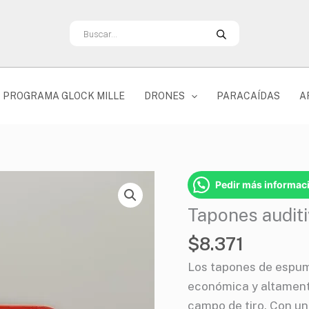
Búsqueda
de
productos
PROGRAMA GLOCK MILLE
DRONES
PARACAÍDAS
A
Tapones
Pedir más informac
auditivos
Tapones auditi
de
espuma
$
8.371
Allen
Los tapones de espum
(6
económica y altamente
pares)
campo de tiro. Con un