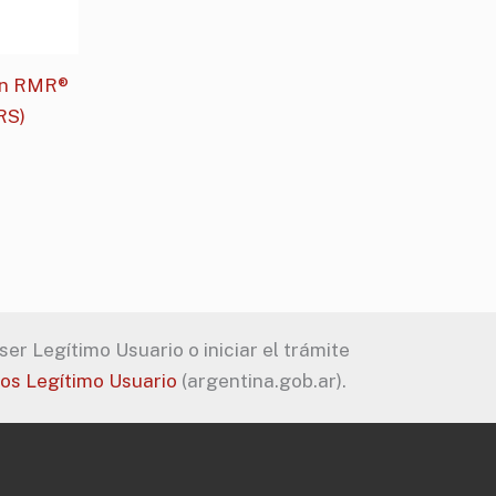
con RMR®
RS)
er Legítimo Usuario o iniciar el trámite
tos Legítimo Usuario
(argentina.gob.ar).