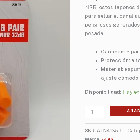
cantidad
NRR, estos tapones 
para sellar el canal a
peligrosos generados
pesada.
Cantidad:
6 par
Protección:
alt
Material:
espuma
ajuste cómodo.
Disponibilidad:
Hay ex
AÑAD
SKU:
ALN4135-1
Cate
Marca:
Allen