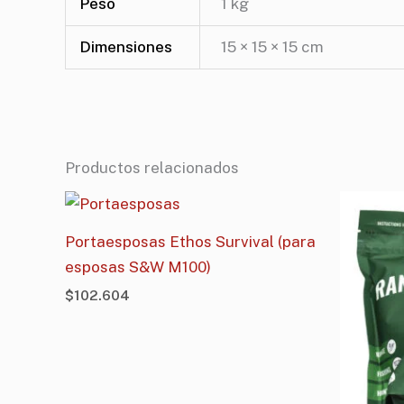
Peso
1 kg
Dimensiones
15 × 15 × 15 cm
Productos relacionados
Portaesposas Ethos Survival (para
esposas S&W M100)
$
102.604