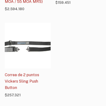
MOA / 55 MOA MRS)
$
159.451
$
2.594.180
Correa de 2 puntos
Vickers Sling Push
Button
$
257.321