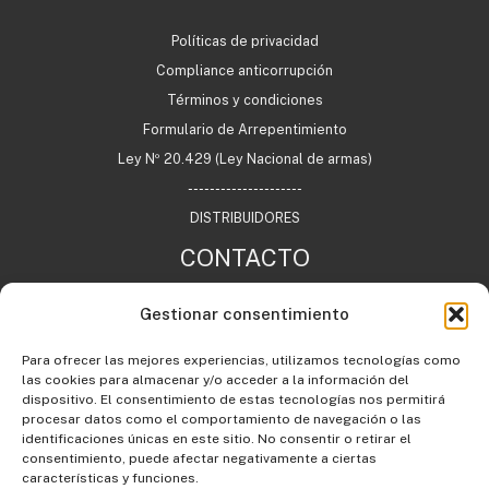
Políticas de privacidad
Compliance anticorrupción
Términos y condiciones
Formulario de Arrepentimiento
Ley Nº 20.429 (Ley Nacional de armas)
---------------------
DISTRIBUIDORES
CONTACTO
Gestionar consentimiento
+54 11 7732 0622
Para ofrecer las mejores experiencias, utilizamos tecnologías como
info@agargentina.com
las cookies para almacenar y/o acceder a la información del
Argentina
dispositivo. El consentimiento de estas tecnologías nos permitirá
procesar datos como el comportamiento de navegación o las
identificaciones únicas en este sitio. No consentir o retirar el
consentimiento, puede afectar negativamente a ciertas
características y funciones.