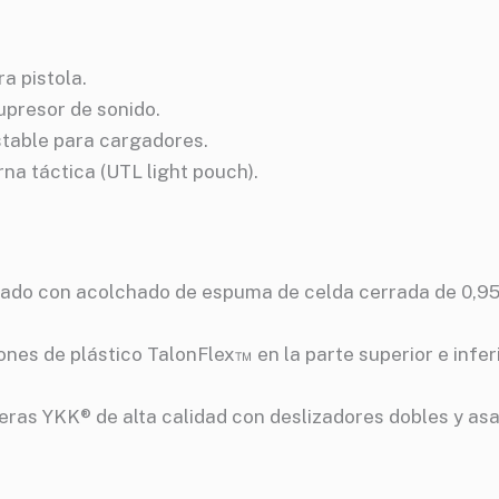
a pistola.
upresor de sonido.
stable para cargadores.
na táctica (UTL light pouch).
rrado con acolchado de espuma de celda cerrada de 0,95
nes de plástico TalonFlex™ en la parte superior e infer
leras YKK® de alta calidad con deslizadores dobles y as