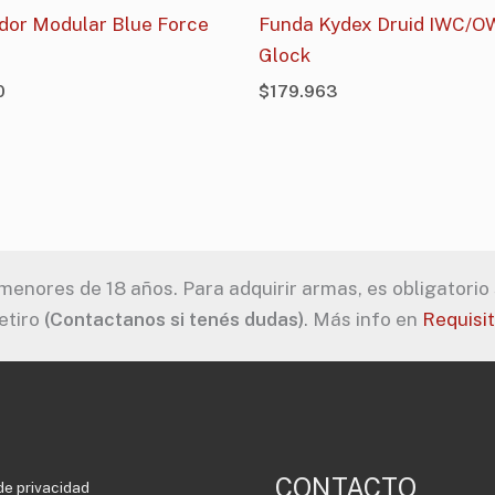
dor Modular Blue Force
Funda Kydex Druid IWC/O
Glock
0
$
179.963
enores de 18 años. Para adquirir armas, es obligatorio s
etiro
(Contactanos si tenés dudas)
. Más info en
Requisi
CONTACTO
de privacidad