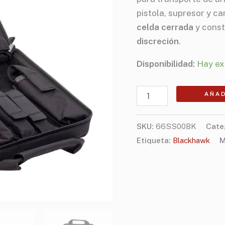
cantidad
pistola, supresor y c
celda cerrada
y const
discreción
.
Disponibilidad:
Hay ex
AÑAD
SKU:
66SS00BK
Cate
Etiqueta:
Blackhawk
M