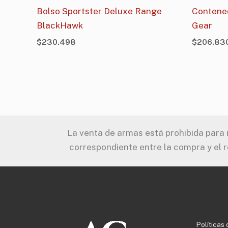
Bolso Sportster Deluxe Range
Contene
BlackHawk
Gear
$
230.498
$
206.83
La venta de armas está prohibida para m
correspondiente entre la compra y el r
Políticas 