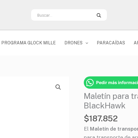
Búsqueda
de
productos
PROGRAMA GLOCK MILLE
DRONES
PARACAÍDAS
A
Maletín
Pedir más informac
para
Maletín para 
transporte
BlackHawk
de
pistola
$
187.852
SOCOM
El
Maletín de transp
BlackHawk
para transporte de ar