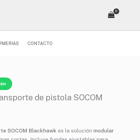
RMERIAS
CONTACTO
ión
transporte de pistola SOCOM
orte SOCOM Blackhawk
es la solución
modular
mas cortas. Incluye fundas ajustables para