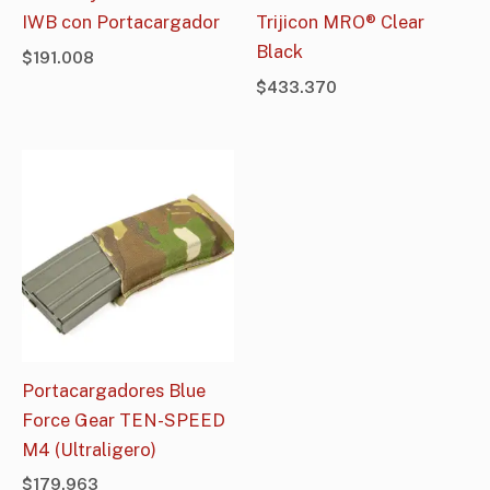
IWB con Portacargador
Trijicon MRO® Clear
Black
$
191.008
$
433.370
Portacargadores Blue
Force Gear TEN-SPEED
M4 (Ultraligero)
$
179.963