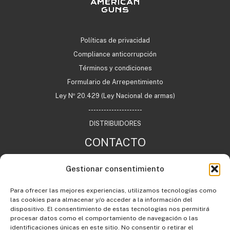
Políticas de privacidad
Compliance anticorrupción
Términos y condiciones
Formulario de Arrepentimiento
Ley Nº 20.429 (Ley Nacional de armas)
---------------------
DISTRIBUIDORES
CONTACTO
Gestionar consentimiento
+54 11 7732 0622
Para ofrecer las mejores experiencias, utilizamos tecnologías como
info@agargentina.com
las cookies para almacenar y/o acceder a la información del
Argentina
dispositivo. El consentimiento de estas tecnologías nos permitirá
procesar datos como el comportamiento de navegación o las
identificaciones únicas en este sitio. No consentir o retirar el